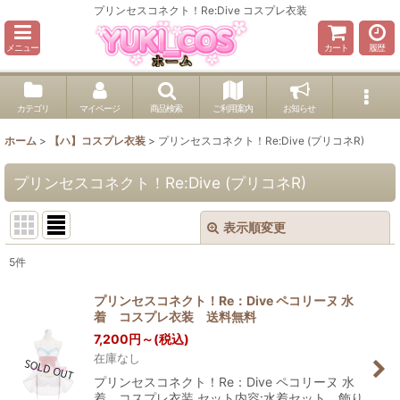
プリンセスコネクト！Re:Dive コスプレ衣装
メニュー
カート
履歴
カテゴリ
マイページ
商品検索
ご利用案内
お知らせ
ホーム
>
【ハ】コスプレ衣装
>
プリンセスコネクト！Re:Dive (プリコネR)
プリンセスコネクト！Re:Dive (プリコネR)
表示順変更
閉じる
5
件
表示数
:
プリンセスコネクト！Re：Dive ペコリーヌ 水
着 コスプレ衣装 送料無料
並び順
:
7,200
円
～
(税込)
在庫なし
絞り込む
プリンセスコネクト！Re：Dive ペコリーヌ 水
着 コスプレ衣装 セット内容:水着セット、飾り