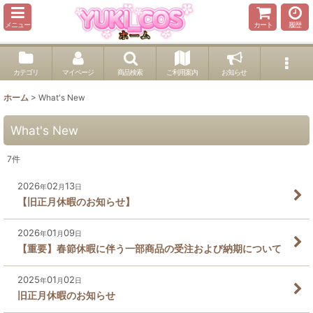
メニュー
カート
履歴
カテゴリ
マイページ
商品検索
ご利用案内
お知らせ
ホーム
>
What's New
What's New
7
件
2026
02
13
年
月
日
【旧正月休暇のお知らせ】
2026
01
09
年
月
日
【重要】春節休暇に伴う一部商品の受注および納期について
2025
01
02
年
月
日
旧正月休暇のお知らせ