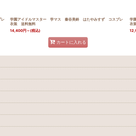
プレ
学園アイドルマスター 学マス 秦谷美鈴 はたやみすず コスプレ
学
衣装 送料無料
衣
14,400
円
～
(税込)
12,
カートに入れる