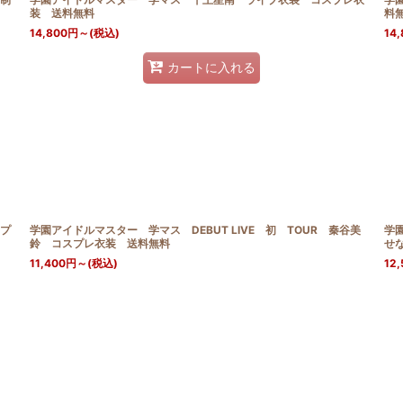
装 送料無料
料
14,800
円
～
(税込)
14,
カートに入れる
プ
学園アイドルマスター 学マス DEBUT LIVE 初 TOUR 秦谷美
学
鈴 コスプレ衣装 送料無料
せ
11,400
円
～
(税込)
12,