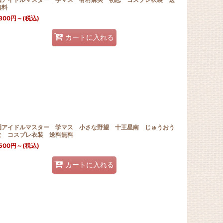
無料
800
円
～
(税込)
カートに入れる
園アイドルマスター 学マス 小さな野望 十王星南 じゅうおう
な コスプレ衣装 送料無料
500
円
～
(税込)
カートに入れる