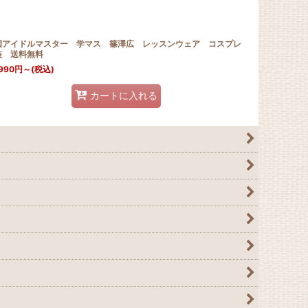
園アイドルマスター 学マス 篠澤広 レッスンウェア コスプレ
装 送料無料
990
円
～
(税込)
カートに入れる