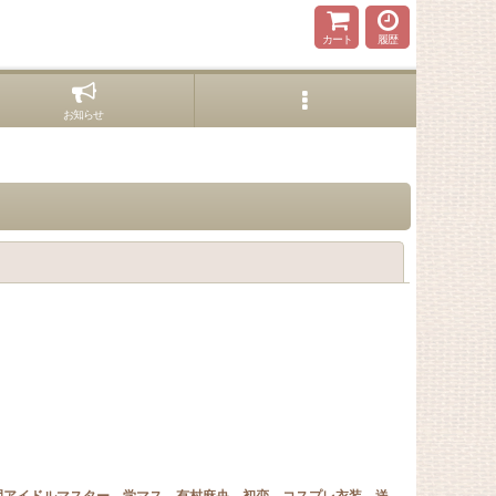
カート
履歴
お知らせ
閉じる
園アイドルマスター 学マス 有村麻央 初恋 コスプレ衣装 送