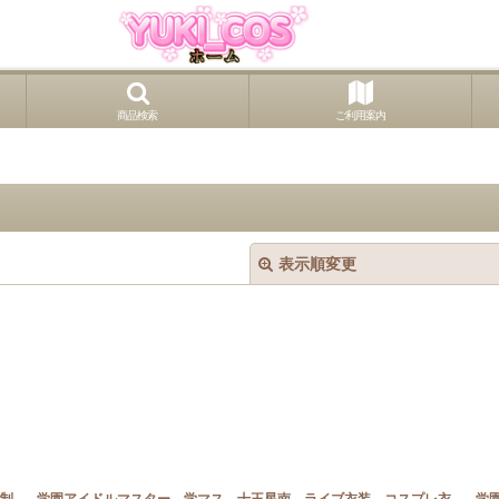
商品検索
ご利用案内
表示順変更
絞り込む
制
学園アイドルマスター 学マス 十王星南 ライブ衣装 コスプレ衣
学