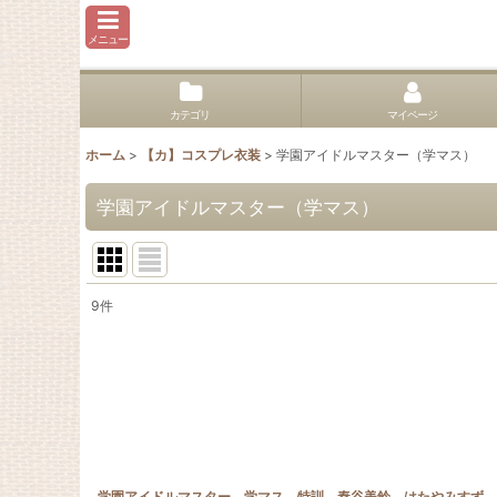
メニュー
カテゴリ
マイページ
ホーム
>
【カ】コスプレ衣装
>
学園アイドルマスター（学マス）
学園アイドルマスター（学マス）
9
件
表示数
:
並び順
:
学園アイドルマスター 学マス 特訓 秦谷美鈴 はたやみすず 