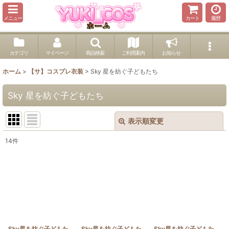
メニュー
カート
履歴
カテゴリ
マイページ
商品検索
ご利用案内
お知らせ
ホーム
>
【サ】コスプレ衣装
>
Sky 星を紡ぐ子どもたち
Sky 星を紡ぐ子どもたち
表示順変更
閉じる
14
件
表示数
:
並び順
:
絞り込む
Sky星を紡ぐ子どもた
Sky星を紡ぐ子どもた
Sky星を紡ぐ子どもた