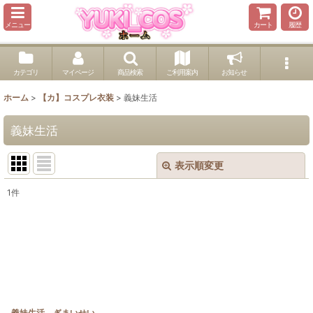
メニュー
カート
履歴
カテゴリ
マイページ
商品検索
ご利用案内
お知らせ
ホーム
>
【カ】コスプレ衣装
>
義妹生活
義妹生活
表示順変更
閉じる
1
件
表示数
:
並び順
:
絞り込む
義妹生活 ぎまいせい