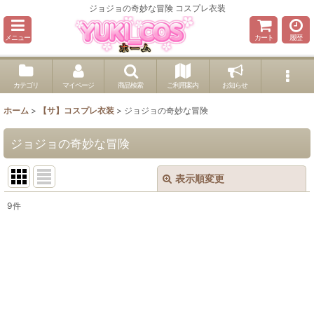
ジョジョの奇妙な冒険 コスプレ衣装
メニュー
カート
履歴
カテゴリ
マイページ
商品検索
ご利用案内
お知らせ
ホーム
>
【サ】コスプレ衣装
>
ジョジョの奇妙な冒険
ジョジョの奇妙な冒険
表示順変更
閉じる
9
件
表示数
:
並び順
:
絞り込む