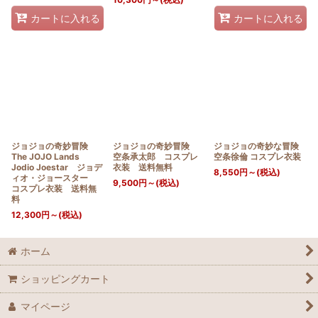
カートに入れる
カートに入れる
ジョジョの奇妙冒険
ジョジョの奇妙冒険
ジョジョの奇妙な冒険
The JOJO Lands
空条承太郎 コスプレ
空条徐倫 コスプレ衣装
Jodio Joestar ジョデ
衣装 送料無料
8,550
円
～
(税込)
ィオ・ジョースター
9,500
円
～
(税込)
コスプレ衣装 送料無
料
12,300
円
～
(税込)
ホーム
ショッピングカート
マイページ