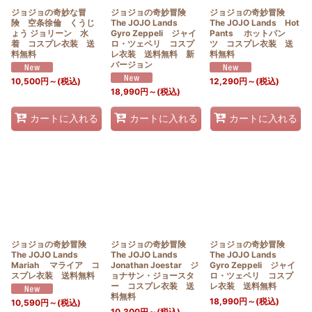
ジョジョの奇妙な冒
ジョジョの奇妙冒険
ジョジョの奇妙冒険
険 空条徐倫 くうじ
The JOJO Lands
The JOJO Lands Hot
ょう ジョリーン 水
Gyro Zeppeli ジャイ
Pants ホットパン
着 コスプレ衣装 送
ロ・ツェペリ コスプ
ツ コスプレ衣装 送
料無料
レ衣装 送料無料 新
料無料
バージョン
10,500
円
～
(税込)
12,290
円
～
(税込)
18,990
円
～
(税込)
カートに入れる
カートに入れる
カートに入れる
ジョジョの奇妙冒険
ジョジョの奇妙冒険
ジョジョの奇妙冒険
The JOJO Lands
The JOJO Lands
The JOJO Lands
Mariah マライア コ
Jonathan Joestar ジ
Gyro Zeppeli ジャイ
スプレ衣装 送料無料
ョナサン・ジョースタ
ロ・ツェペリ コスプ
ー コスプレ衣装 送
レ衣装 送料無料
料無料
18,990
円
～
(税込)
10,590
円
～
(税込)
10,300
円
～
(税込)