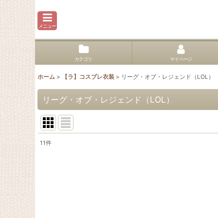
メニュー
カテゴリ
マイページ
ホーム
>
【ラ】コスプレ衣装
>
リーグ・オブ・レジェンド（LOL）
リーグ・オブ・レジェンド（LOL）
11
件
表示数
:
並び順
: