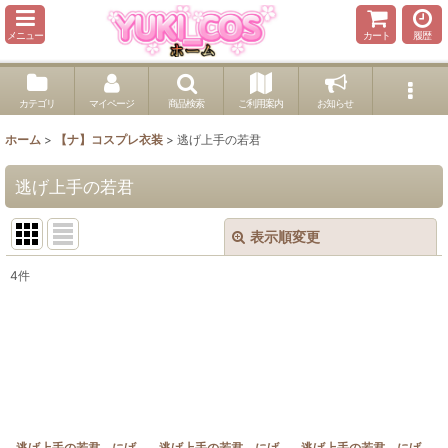
メニュー
カート
履歴
カテゴリ
マイページ
商品検索
ご利用案内
お知らせ
ホーム
>
【ナ】コスプレ衣装
>
逃げ上手の若君
逃げ上手の若君
表示順変更
閉じる
4
件
表示数
:
並び順
:
絞り込む
逃げ上手の若君 にげ
逃げ上手の若君 にげ
逃げ上手の若君 にげ