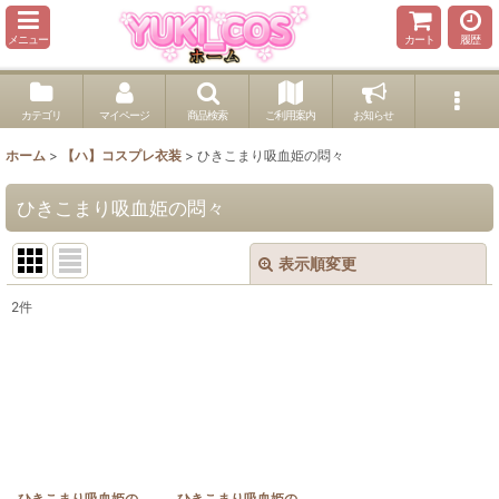
メニュー
カート
履歴
カテゴリ
マイページ
商品検索
ご利用案内
お知らせ
ホーム
>
【ハ】コスプレ衣装
>
ひきこまり吸血姫の悶々
ひきこまり吸血姫の悶々
表示順変更
閉じる
2
件
表示数
:
並び順
:
絞り込む
ひきこまり吸血姫の
ひきこまり吸血姫の