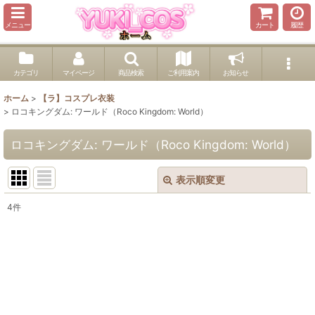
メニュー
カート
履歴
カテゴリ
マイページ
商品検索
ご利用案内
お知らせ
ホーム
>
【ラ】コスプレ衣装
>
ロコキングダム: ワールド（Roco Kingdom: World）
ロコキングダム: ワールド（Roco Kingdom: World）
表示順変更
閉じる
4
件
表示数
:
並び順
:
絞り込む