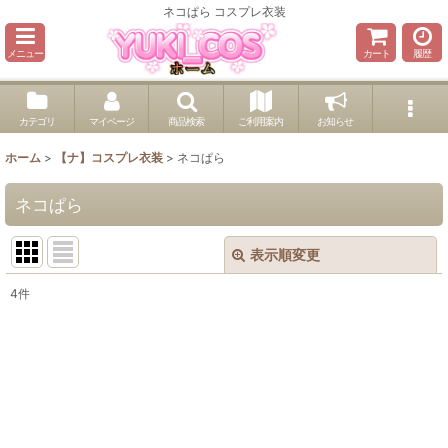
ネコぱら コスプレ衣装
メニュー
カート
履歴
カテゴリ
マイページ
商品検索
ご利用案内
お知らせ
ホーム
>
【ナ】コスプレ衣装
>
ネコぱら
ネコぱら
表示順変更
閉じる
4
件
表示数
:
並び順
:
絞り込む