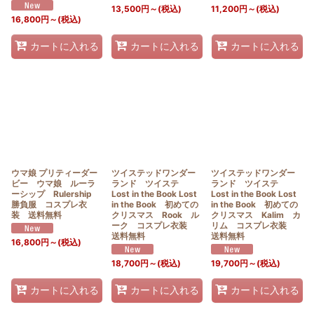
13,500
円
～
(税込)
11,200
円
～
(税込)
16,800
円
～
(税込)
カートに入れる
カートに入れる
カートに入れる
ウマ娘 プリティーダー
ツイステッドワンダー
ツイステッドワンダー
ビー ウマ娘 ルーラ
ランド ツイステ
ランド ツイステ
ーシップ Rulership
Lost in the Book Lost
Lost in the Book Lost
勝負服 コスプレ衣
in the Book 初めての
in the Book 初めての
装 送料無料
クリスマス Rook ル
クリスマス Kalim カ
ーク コスプレ衣装
リム コスプレ衣装
送料無料
送料無料
16,800
円
～
(税込)
18,700
円
～
(税込)
19,700
円
～
(税込)
カートに入れる
カートに入れる
カートに入れる