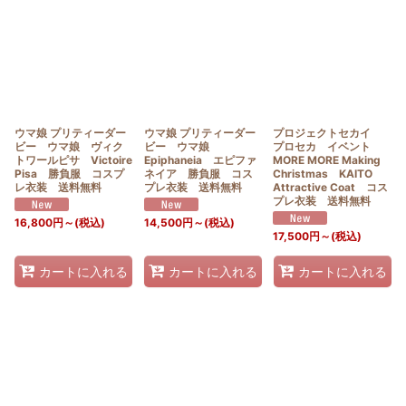
ウマ娘 プリティーダー
ウマ娘 プリティーダー
プロジェクトセカイ
ビー ウマ娘 ヴィク
ビー ウマ娘
プロセカ イベント
トワールピサ Victoire
Epiphaneia エピファ
MORE MORE Making
Pisa 勝負服 コスプ
ネイア 勝負服 コス
Christmas KAITO
レ衣装 送料無料
プレ衣装 送料無料
Attractive Coat コス
プレ衣装 送料無料
16,800
円
～
(税込)
14,500
円
～
(税込)
17,500
円
～
(税込)
カートに入れる
カートに入れる
カートに入れる