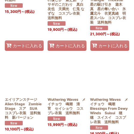
サギのこだわり 真白
星の駆け引き 遊木
友也 天満光 仁兎 な
真 星の奪い合い 氷
15,300
円
～
(税込)
ずな コスプレ衣装
鷹北斗 衣更真緒 明
送料無料
星スバル コスプレ衣
装 送料無料
19,900
円
～
(税込)
21,300
円
～
(税込)
カートに入れる
カートに入れる
カートに入れる
エイリアンステージ
Wuthering Waves メ
Wuthering Waves メ
Alien Stage Zombie
イチョウ 鳴潮 清
イチョウ 鳴潮
Stage スア SUA
宵 セイショウ コス
Blessings From Dewy
コスプレ衣装 送料無
プレ衣装 送料無料
Winds Suisui 穂
料 新バージョン
穂 スイスイ コスプ
レ衣装 送料無料
15,999
円
～
(税込)
10,100
円
～
(税込)
16,100
円
～
(税込)