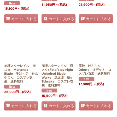
11,950
円
～
(税込)
21,900
円
～
(税込)
15,100
円
～
(税込)
カートに入れる
カートに入れる
カートに入れる
崩壊スターレイル 崩
崩壊スターレイル 崩
原神 げんしん
スタ Mortenax
スタxFate/stay night
Odette オデット コ
Blade 千冶・刃 せん
Unlimited Blade
スプレ衣装 送料無料
やじん コスプレ衣
Works 遠坂凛 Rin
装 送料無料
Tohsaka コスプレ衣
17,800
円
～
(税込)
装 送料無料
25,900
円
～
(税込)
15,500
円
～
(税込)
カートに入れる
カートに入れる
カートに入れる