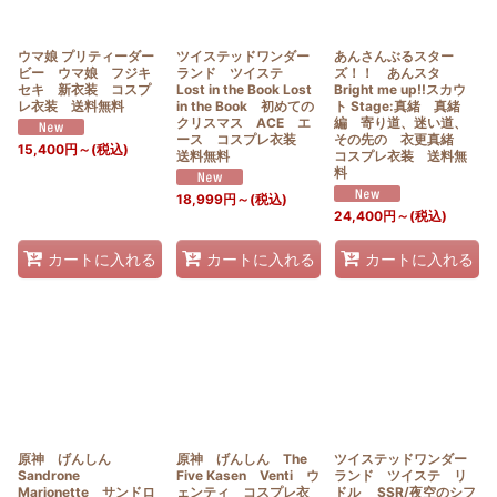
ウマ娘 プリティーダー
ツイステッドワンダー
あんさんぶるスター
ビー ウマ娘 フジキ
ランド ツイステ
ズ！！ あんスタ
セキ 新衣装 コスプ
Lost in the Book Lost
Bright me up!!スカウ
レ衣装 送料無料
in the Book 初めての
ト Stage:真緒 真緒
クリスマス ACE エ
編 寄り道、迷い道、
ース コスプレ衣装
その先の 衣更真緒
15,400
円
～
(税込)
送料無料
コスプレ衣装 送料無
料
18,999
円
～
(税込)
24,400
円
～
(税込)
カートに入れる
カートに入れる
カートに入れる
原神 げんしん
原神 げんしん The
ツイステッドワンダー
Sandrone
Five Kasen Venti ウ
ランド ツイステ リ
Marionette サンドロ
ェンティ コスプレ衣
ドル SSR/夜空のシフ