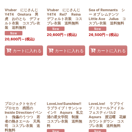
Vtuber にじさんじ
Vtuber にじさんじ
Sea of Remnants シ
Y4T4 Onotora 男
Y4T4 Rei7 Reina
ー オブ レムナンツ
虎 おのとら デフォ
デフォルト衣装 コス
Little Axe Julius コ
ルト衣装 コスプレ衣
プレ衣装 送料無料
スプレ衣装 送料無料
装 送料無料
20,600
円
～
(税込)
26,500
円
～
(税込)
20,600
円
～
(税込)
カートに入れる
カートに入れる
カートに入れる
プロジェクトセカイ
LoveLive!Sunshine!!
LoveLive! ラブライ
プロセカ 残照の
ラブライブ！サンシャ
ブ！スクールアイドル
Inside Directionイベン
イン!! Aqours 私立
フェスティバル2
ト 傀儡のうつつ 若
浦の星女学院 制服
Aqours 渡辺曜 花嫁
者の熱きエール 天馬
コスプレ衣装 送料無
カウントダウン コス
司 コスプレ衣装 送
料
プレ衣装 送料無料
料無料