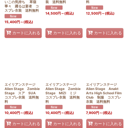
いこの気持ち 草薙
装 送料無料
料
寧々 躍るは宴者 コ
スプレ衣装 送料無料
14,500
円
～
(税込)
12,500
円
～
(税込)
15,400
円
～
(税込)
カートに入れる
カートに入れる
カートに入れる
エイリアンステージ
エイリアンステージ
エイリアンステージ
Alien Stage Zombie
Alien Stage Zombie
Alien Stage Anakt
Stage スア SUA
Stage MIZI ミジ
Arts High School Film
コスプレ衣装 送料無
コスプレ衣装 送料無
Club 制服 コスプレ
料
料
衣装 送料無料
10,400
円
～
(税込)
10,400
円
～
(税込)
7,900
円
～
(税込)
カートに入れる
カートに入れる
カートに入れる