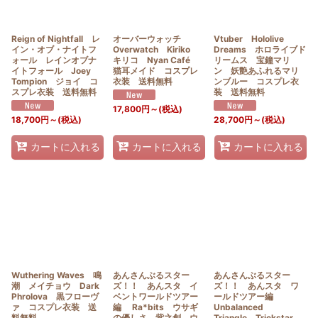
Reign of Nightfall レ
オーバーウォッチ
Vtuber Hololive
イン・オブ・ナイトフ
Overwatch Kiriko
Dreams ホロライブド
ォール レインオブナ
キリコ Nyan Café
リームス 宝鐘マリ
イトフォール Joey
猫耳メイド コスプレ
ン 妖艶あふれるマリ
Tompion ジョイ コ
衣装 送料無料
ンブルー コスプレ衣
スプレ衣装 送料無料
装 送料無料
17,800
円
～
(税込)
18,700
円
～
(税込)
28,700
円
～
(税込)
カートに入れる
カートに入れる
カートに入れる
Wuthering Waves 鳴
あんさんぶるスター
あんさんぶるスター
潮 メイチョウ Dark
ズ！！ あんスタ イ
ズ！！ あんスタ ワ
Phrolova 黒フローヴ
ベントワールドツアー
ールドツアー編
ァ コスプレ衣装 送
編 Ra*bits ウサギ
Unbalanced
料無料
の優しさ 紫之創 ウ
Triangle Trickstar