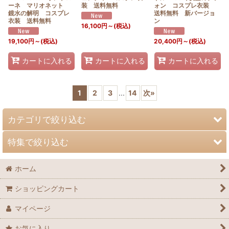
ーネ マリオネット
装 送料無料
ォン コスプレ衣装
鏡水の解明 コスプレ
送料無料 新バージョ
衣装 送料無料
ン
16,100
円
～
(税込)
19,100
円
～
(税込)
20,400
円
～
(税込)
カートに入れる
カートに入れる
カートに入れる
1
2
3
...
14
次
»
カテゴリで絞り込む
特集で絞り込む
【ア】コスプレ衣装
ホーム
【カ】コスプレ衣装
予約販売＆オーダーメイド商品
ショッピングカート
【サ】コスプレ衣装
マイページ
【タ】コスプレ衣装
お気に入り