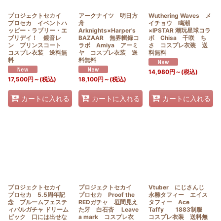
プロジェクトセカイ
アークナイツ 明日方
Wuthering Waves メ
プロセカ イベントハ
舟
イチョウ 鳴潮
ッピー・ラブリー・エ
Arknights×Harper's
×IPSTAR 潮玩星球コラ
ブリデイ！ 鏡音レ
BAZAAR 無界輯録コ
ボ Chisa 千咲 ち
ン プリンスコート
ラボ Amiya アーミ
さ コスプレ衣装 送
コスプレ衣装 送料無
ヤ コスプレ衣装 送
料無料
料
料無料
14,980
円
～
(税込)
17,500
円
～
(税込)
18,100
円
～
(税込)
カートに入れる
カートに入れる
カートに入れる
プロジェクトセカイ
プロジェクトセカイ
Vtuber にじさんじ
プロセカ 5.5周年記
プロセカ Proof the
永雛タフィー エイス
念 ブルームフェステ
REDガチャ 垣間見え
タフィー Ace
ィバルガチャ ドリーム
た牙 白石杏 Leave
Taffy 1883制服
ピック 口には出せな
a mark コスプレ衣
コスプレ衣装 送料無