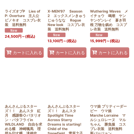
ライズオブP Lies of
X-MEN'97 Season
Wuthering Waves メ
P: Overture 主人公
2 エックスメンきゅう
イチョウ 鳴潮 ヤン
ピノキオ コスプレ衣
じゅうなな Rogue
ヤンゲンレイ 蒼き羽
装 送料無料
New look コスプレ衣
根 万物を鎮め コスプ
装 送料無料
レ衣装 送料無料
24,500
円
～
(税込)
13,100
円
～
(税込)
15,999
円
～
(税込)
カートに入れる
カートに入れる
カートに入れる
あんさんぶるスター
あんさんぶるスター
ウマ娘 プリティーダー
ズ！！ あんスタ 紅
ズ！！ あんスタ
ビー ウマ娘
月 感謝祭◇バタリオ
Spotlight Time
Marche Lorraine マ
ン・バタフライin
Across Starry
ルシュロレーヌ マル
WILDLAND 自由を求
Dreams is starting!
ちゃん 勝負服 コス
める蝶 神崎颯馬 理
Child of the
プレ衣装 送料無料
想を印す蝶 滝維吹
Snowfield 雪原之子
新バージョン