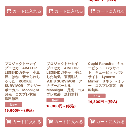
カートに入れる
カートに入れる
カートに入れる
プロジェクトセカイ
プロジェクトセカイ
Cupid Parasite キュ
プロセカ AIM FOR
プロセカ AIM FOR
ーピット・パラサイ
LEGENDガチャ 小豆
LEGENDガチャ 手に
ト キューピットパラ
沢こはね 褒められち
した熱気 東雲彰人
サイト Lynette
ゃった ROOKIE
V.B.S SURVIVOR ア
Mirror リネット·ミラ
SURVIVOR アナザー
ナザーボーカル
ー コスプレ衣装 送
ボーカル Moonlight
Moonlight 月光 コス
料無料
月光 コスプレ衣装
プレ衣装 送料無料
送料無料
14,800
円
～
(税込)
18,900
円
～
(税込)
19,600
円
～
(税込)
カートに入れる
カートに入れる
カートに入れる