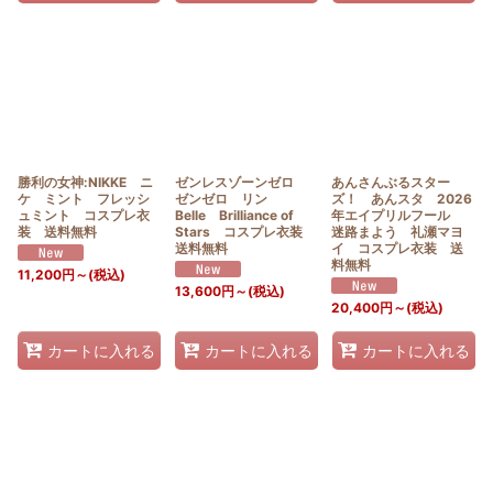
勝利の女神:NIKKE ニ
ゼンレスゾーンゼロ
あんさんぶるスター
ケ ミント フレッシ
ゼンゼロ リン
ズ！ あんスタ 2026
ュミント コスプレ衣
Belle Brilliance of
年エイプリルフール
装 送料無料
Stars コスプレ衣装
迷路まよう 礼瀬マヨ
送料無料
イ コスプレ衣装 送
料無料
11,200
円
～
(税込)
13,600
円
～
(税込)
20,400
円
～
(税込)
カートに入れる
カートに入れる
カートに入れる