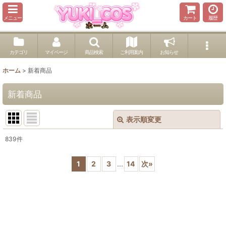
メニュー
カート
履歴
カテゴリ
マイページ
商品検索
ご利用案内
お知らせ
ホーム
>
新着商品
新着商品
表示順変更
閉じる
839
件
表示数
:
1
2
3
...
14
次
»
並び順
:
絞り込む