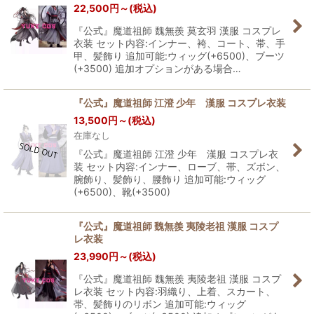
22,500
円
～
(税込)
『公式』魔道祖師 魏無羨 莫玄羽 漢服 コスプレ
衣装 セット内容:インナー、袴、コート、帯、手
甲、髪飾り 追加可能:ウィッグ(+6500)、ブーツ
(+3500) 追加オプションがある場合…
『公式』魔道祖師 江澄 少年 漢服 コスプレ衣装
13,500
円
～
(税込)
在庫なし
『公式』魔道祖師 江澄 少年 漢服 コスプレ衣
装 セット内容:インナー、ローブ、帯、ズボン、
腕飾り、髪飾り、腰飾り 追加可能:ウィッグ
(+6500)、靴(+3500)
『公式』魔道祖師 魏無羨 夷陵老祖 漢服 コスプ
レ衣装
23,990
円
～
(税込)
『公式』魔道祖師 魏無羨 夷陵老祖 漢服 コスプ
レ衣装 セット内容:羽織り、上着、スカート、
帯、髪飾りのリボン 追加可能:ウィッグ