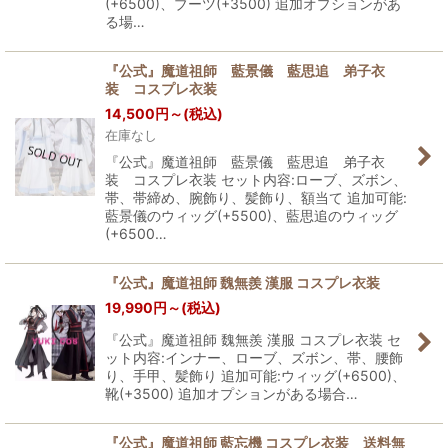
(+6500)、ブーツ(+3500) 追加オプションがあ
る場…
『公式』魔道祖師 藍景儀 藍思追 弟子衣
装 コスプレ衣装
14,500
円
～
(税込)
在庫なし
『公式』魔道祖師 藍景儀 藍思追 弟子衣
装 コスプレ衣装 セット内容:ローブ、ズボン、
帯、帯締め、腕飾り、髪飾り、額当て 追加可能:
藍景儀のウィッグ(+5500)、藍思追のウィッグ
(+6500…
『公式』魔道祖師 魏無羨 漢服 コスプレ衣装
19,990
円
～
(税込)
『公式』魔道祖師 魏無羨 漢服 コスプレ衣装 セ
ット内容:インナー、ローブ、ズボン、帯、腰飾
り、手甲、髪飾り 追加可能:ウィッグ(+6500)、
靴(+3500) 追加オプションがある場合…
『公式』魔道祖師 藍忘機 コスプレ衣装 送料無