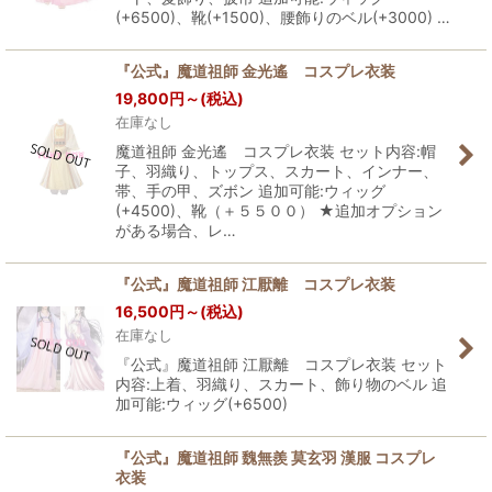
(+6500)、靴(+1500)、腰飾りのベル(+3000) …
『公式』魔道祖師 金光遙 コスプレ衣装
19,800
円
～
(税込)
在庫なし
魔道祖師 金光遙 コスプレ衣装 セット内容:帽
子、羽織り、トップス、スカート、インナー、
帯、手の甲、ズボン 追加可能:ウィッグ
(+4500)、靴（＋５５００） ★追加オプション
がある場合、レ…
『公式』魔道祖師 江厭離 コスプレ衣装
16,500
円
～
(税込)
在庫なし
『公式』魔道祖師 江厭離 コスプレ衣装 セット
内容:上着、羽織り、スカート、飾り物のベル 追
加可能:ウィッグ(+6500)
『公式』魔道祖師 魏無羨 莫玄羽 漢服 コスプレ
衣装