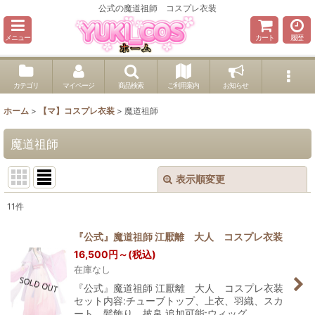
公式の魔道祖師 コスプレ衣装
メニュー
カート
履歴
カテゴリ
マイページ
商品検索
ご利用案内
お知らせ
ホーム
>
【マ】コスプレ衣装
>
魔道祖師
魔道祖師
表示順変更
閉じる
11
件
表示数
:
『公式』魔道祖師 江厭離 大人 コスプレ衣装
16,500
円
～
(税込)
並び順
:
在庫なし
『公式』魔道祖師 江厭離 大人 コスプレ衣装
絞り込む
セット内容:チューブトップ、上衣、羽織、スカ
ート、髪飾り、披帛 追加可能:ウィッグ