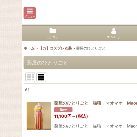
メニュー
カテゴリ
マイページ
ホーム
>
【カ】コスプレ衣装
>
薬屋のひとりごと
薬屋のひとりごと
6
件
表示数
:
薬屋のひとりごと 猫猫 マオマオ Mao
並び順
:
11,100
円
～
(税込)
薬屋のひとりごと 猫猫 マオマオ Maom