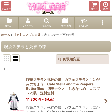
メニュー
カート
履歴
カテゴリ
マイページ
商品検索
ご利用案内
お知らせ
ホーム
>
【カ】コスプレ衣装
>
喫茶ステラと死神の蝶
喫茶ステラと死神の蝶
表示順変更
閉じる
1
件
表示数
:
喫茶ステラと死神の蝶 カフェステラとしにが
みのちょう Café Stella and the Reapers'
並び順
:
Butterflies 四季ナツメ しきなつめ コスプ
レ衣装 送料無料
11,800
円
～
(税込)
絞り込む
喫茶ステラと死神の蝶 カフェステラとしにが
みのちょう Café Stella and the Reapers'