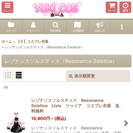
メニュー
カート
履歴
カテゴリ
マイページ
商品検索
ご利用案内
お知らせ
ホーム
>
【ラ】コスプレ衣装
>
レゾナンスソルスティス（Resonance Solstice）
レゾナンスソルスティス（Resonance Solstice）
表示順変更
閉じる
1
件
表示数
:
レゾナンスソルスティス Resonance
Solstice Livia リゥイア コスプレ衣装 送
並び順
:
料無料
14,900
円
～
(税込)
絞り込む
レゾナンスソルスティス Resonance