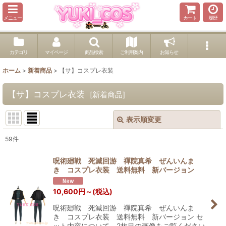
メニュー
カート
履歴
カテゴリ
マイページ
商品検索
ご利用案内
お知らせ
ホーム
>
新着商品
>
【サ】コスプレ衣装
【サ】コスプレ衣装
[
新着商品
]
表示順変更
閉じる
59
件
サブカテゴリ
:
呪術廻戦 死滅回游 禪院真希 ぜんいんま
き コスプレ衣装 送料無料 新バージョン
表示数
:
10,600
円
～
(税込)
呪術廻戦 死滅回游 禪院真希 ぜんいんま
並び順
:
き コスプレ衣装 送料無料 新バージョン セ
ット内容について、2枚目の画像をご覧ください