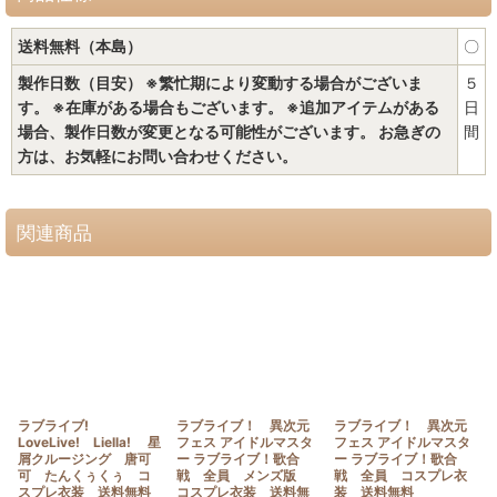
送料無料（本島）
〇
製作日数（目安） ※繁忙期により変動する場合がございま
５
す。 ※在庫がある場合もございます。 ※追加アイテムがある
日
場合、製作日数が変更となる可能性がございます。 お急ぎの
間
方は、お気軽にお問い合わせください。
関連商品
ラブライブ!
ラブライブ！ 異次元
ラブライブ！ 異次元
LoveLive! Liella! 星
フェス アイドルマスタ
フェス アイドルマスタ
屑クルージング 唐可
ー ラブライブ！歌合
ー ラブライブ！歌合
可 たんくぅくぅ コ
戦 全員 メンズ版
戦 全員 コスプレ衣
スプレ衣装 送料無料
コスプレ衣装 送料無
装 送料無料