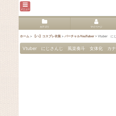
メニュー
カテゴリ
マイページ
ホーム
>
【ハ】コスプレ衣装
>
バーチャルYouTuber
>
Vtuber
Vtuber にじさんじ 風楽奏斗 女体化 