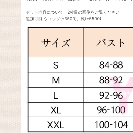
セット内容について、2枚目の画像をご覧ください
追加可能:ウィッグ(+3500)、靴(+5500)