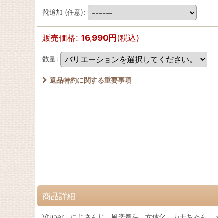
靴追加
(任意)
:
販売価格
:
16,990
円
(税込)
数量
:
返品特約に関する重要事項
商品詳細
Vtuber にじさんじ 風楽奏斗 女体化 カナちゃん