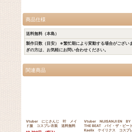
商品仕様
送料無料（本島）
製作日数（目安） ※繁忙期により変動する場合がござい
ぎの方は、お気軽にお問い合わせください。
関連商品
Vtuber にじさんじ 叶 メイ
Vtuber NIJISANJI EN BY
ド服 コスプレ衣装 送料無料
THE BEAT バイ・ザ・ビ
Kaelix ケイリクス コスプ