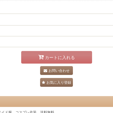
カートに入れる
お問い合わせ
お気に入り登録
 メイド服 コスプレ衣装 送料無料