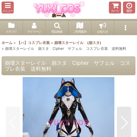
メニュー
カート
履歴
カテゴリ
マイページ
商品検索
ご利用案内
お知らせ
ホーム
>
【ハ】コスプレ衣装
>
崩壊スターレイル (崩スタ)
>
崩壊スターレイル 崩スタ Cipher サフェル コスプレ衣装 送料無料
崩壊スターレイル 崩スタ Cipher サフェル コス
プレ衣装 送料無料