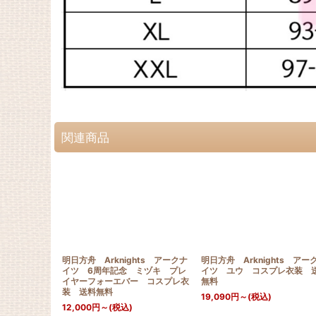
関連商品
明日方舟 Arknights アークナ
明日方舟 Arknights アー
イツ 6周年記念 ミヅキ プレ
イツ ユウ コスプレ衣装 
イヤーフォーエバー コスプレ衣
無料
装 送料無料
19,090
円
～
(税込)
12,000
円
～
(税込)