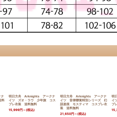
クナ
明日方舟 Arknights アークナ
明日方舟 Arknights アークナ
明日
送料
イツ ズオ・ラウ 少年旅 コス
イツ 音律聯覚特別シリーズ 幻
イツ
プレ衣装 送料無料
語楽痕 モスティマ コスプレ衣
プ
装 送料無料
15,999
円
～
(税込)
15,
21,650
円
～
(税込)