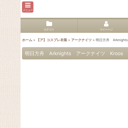
メニュー
カテゴリ
マイページ
ホーム
>
【ア】コスプレ衣装
>
アークナイツ
>
明日方舟 Arknigh
明日方舟 Arknights アークナイツ Kroos