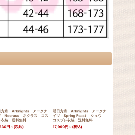
方舟 Arknights アークナ
明日方舟 Arknights アークナ
明日方舟 Ark
 Necrass ネクラス コス
イツ Spring Feast シュウ
イツ 音律聯
レ衣装 送料無料
コスプレ衣装 送料無料
2025 シ
送料無料
230
円
～
(税込)
17,990
円
～
(税込)
17,550
円
～
(